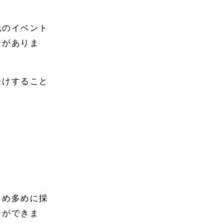
他のイベント
合がありま
受けすること
じめ多めに採
とができま