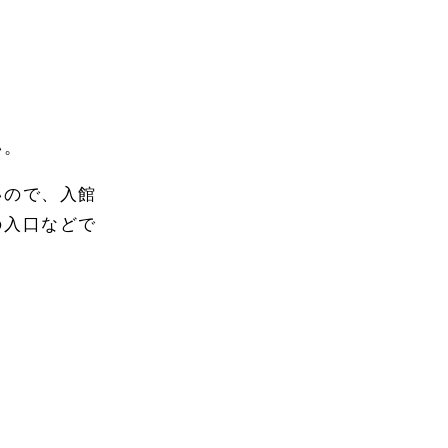
い。
いので、入館
の入口などで