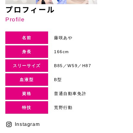
プロフィール
Profile
名前
藤咲あや
身長
166cm
スリーサイズ
B85／W59／H87
血液型
B型
資格
普通自動車免許
特技
荒野行動
Instagram